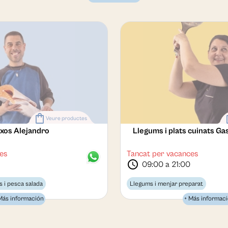
shopping_bag
sho
Veure productes
xos Alejandro
Llegums i plats cuinats Ga
es
Tancat per vacances
schedule
09:00 a 21:00
s i pesca salada
Llegums i menjar preparat
Más información
+ Más informac