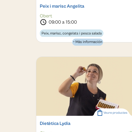
Peix i marisc Angelita
Obert
schedule
09:00 a 15:00
Peix, marisc, congelats i pesca salada
+ Más información
shopping_bag
Veure productes
Dietètica Lydia