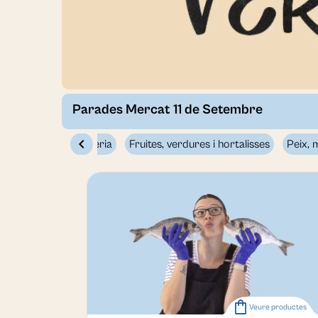
Parades Mercat 11 de Setembre
chevron_left
Carnisseria
Fruites, verdures i hortalisses
Peix, 
shopping_bag
Veure productes