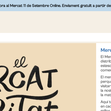
a al Mercat 11 de Setembre Online. Enviament gratuït a partir d
Merc
El Me
distri
esteso
comer
El mer
perquè
visit
la nos
la mat
Aquí 
en cad
millor