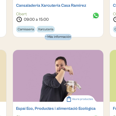
Cansaladeria Xarcuteria Casa Ramírez
C
Obert
O
schedule
sche
09:00 a 15:00
Carnisseria
Xarcuteria
C
+ Más información
shopping_bag
Veure productes
Espai Eco, Productes i alimentació Ecològica
F