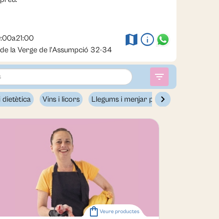
info
map
:00a21:00
 de la Verge de l'Assumpció 32-34
filter_list
chevron_rightt
i dietètica
Vins i licors
Llegums i menjar preparat
shopping_bag
Veure productes