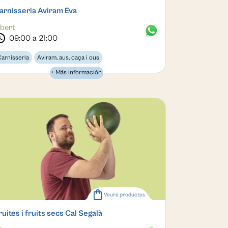
arnisseria Aviram Eva
bert
dule
09:00 a 21:00
arnisseria
Aviram, aus, caça i ous
+ Más información
shopping_bag
Veure productes
ruites i fruits secs Cal Segalà