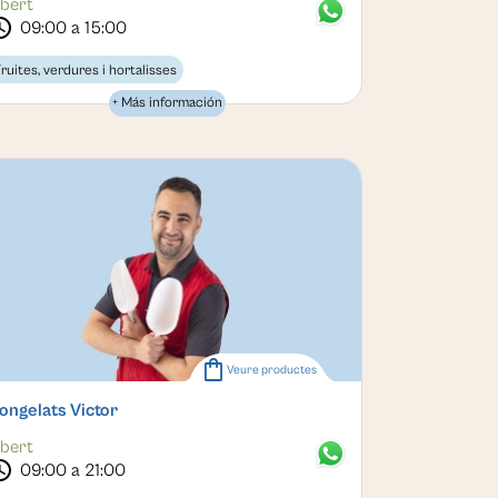
bert
dule
09:00 a 15:00
ruites, verdures i hortalisses
+ Más información
shopping_bag
Veure productes
ongelats Victor
bert
dule
09:00 a 21:00