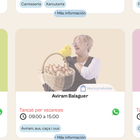
Carnisseria
Xarcuteria
P
+ Más información
shopping_bag
Veure productes
Aviram Balaguer
Tancat per vacances
T
schedule
sche
09:00 a 15:00
Aviram, aus, caça i ous
C
+ Más información