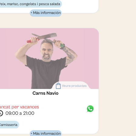
eix, marisc, congelats i pesca salada
+ Más información
shopping_bag
Veure productes
Carns Navio
ancat per vacances
dule
09:00 a 21:00
arnisseria
+ Más información