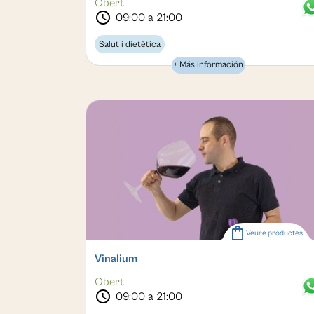
Obert
schedule
09:00 a 21:00
Salut i dietètica
+ Más información
shopping_bag
Veure productes
Vinalium
Obert
schedule
09:00 a 21:00