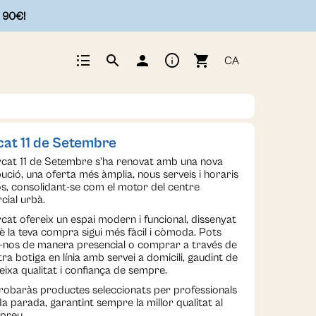
e 90€!
format_list_bulleted
info
search
person
shopping_cart
CA
at 11 de Setembre
rcat 11 de Setembre s'ha renovat amb una nova
bució, una oferta més àmplia, nous serveis i horaris
s, consolidant-se com el motor del centre
cial urbà.
cat ofereix un espai modern i funcional, dissenyat
 la teva compra sigui més fàcil i còmoda. Pots
ar-nos de manera presencial o comprar a través de
tra botiga en línia amb servei a domicili, gaudint de
eixa qualitat i confiança de sempre.
trobaràs productes seleccionats per professionals
a parada, garantint sempre la millor qualitat al
 preu.