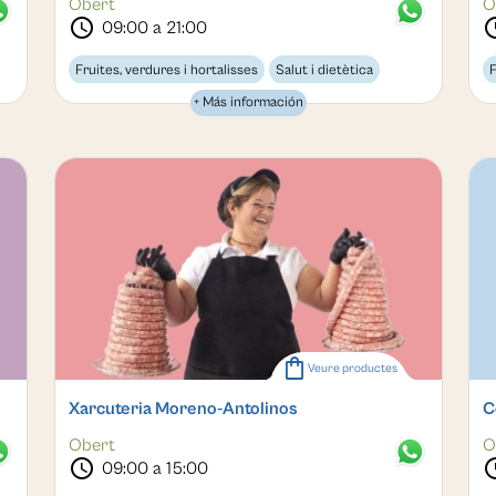
Obert
O
schedule
sche
09:00 a 21:00
Fruites, verdures i hortalisses
Salut i dietètica
F
+ Más información
Queviures ecològics
shopping_bag
Veure productes
Xarcuteria Moreno-Antolinos
C
Obert
O
schedule
sche
09:00 a 15:00