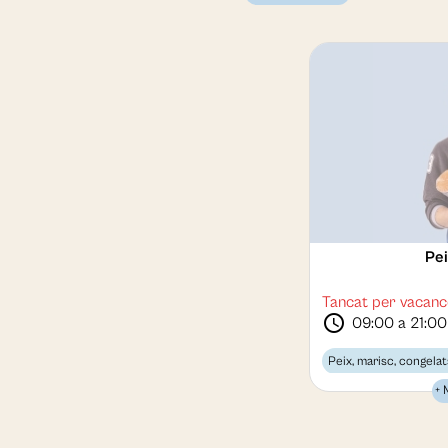
Pei
Tancat per vacanc
schedule
09:00 a 21:00
Peix, marisc, congelat
+ 