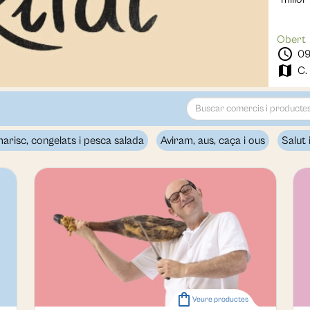
Obert
schedule
09
map
C.
marisc, congelats i pesca salada
Aviram, aus, caça i ous
Salut 
shopping_bag
Veure productes