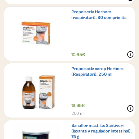
Propolactiv Herbora
(respiratori), 30 comprimits
info
10.65€
Propolactiv xarop Herbora
(Respiratori), 250 ml
13.95€
info
250 ml
Sanaflor mast lax Santiveri
(laxants y regulador intestinal),
75 g