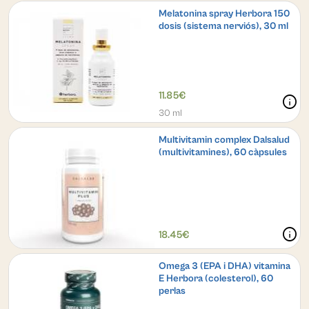
Melatonina spray Herbora 150
dosis (sistema nerviós), 30 ml
11.85€
info
30 ml
Multivitamin complex Dalsalud
(multivitamines), 60 càpsules
info
18.45€
Omega 3 (EPA i DHA) vitamina
E Herbora (colesterol), 60
perlas