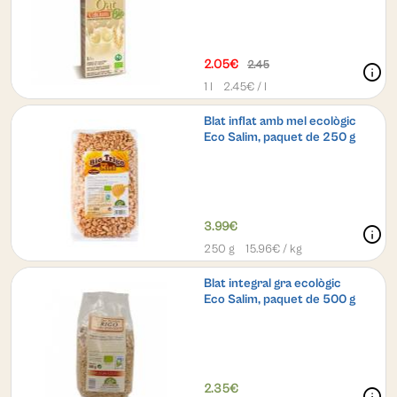
2.05€
2.45
info
1 l
2.45
€ / l
Blat inflat amb mel ecològic
Eco Salim, paquet de 250 g
3.99€
info
250 g
15.96
€ / kg
Blat integral gra ecològic
Eco Salim, paquet de 500 g
2.35€
info