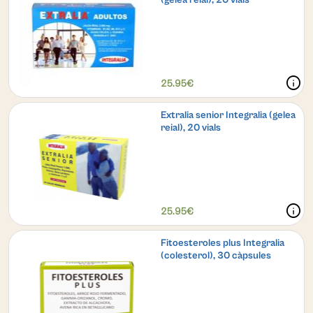
info
25.95€
Extralia senior Integralia (gelea
reial), 20 vials
info
25.95€
Fitoesteroles plus Integralia
(colesterol), 30 càpsules