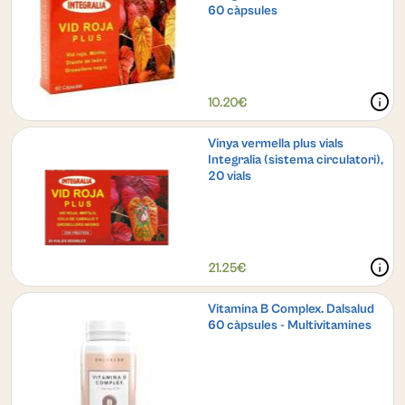
60 càpsules
info
10.20€
Vinya vermella plus vials
Integralia (sistema circulatori),
20 vials
info
21.25€
Vitamina B Complex. Dalsalud
60 càpsules - Multivitamines