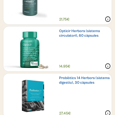
info
21.75€
Opticir Herbora (sistema
circulatori), 60 càpsules
info
14.95€
Probiòtics 14 Herbora (sistema
digestiu), 30 càpsules
info
27.45€