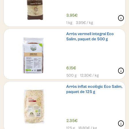
3.95€
info
1 kg
3.95
€ / kg
Arròs vermell integral Eco
Salim, paquet de 500 g
6.15€
info
500 g
12.30
€ / kg
Arròs inflat ecològic Eco Salim,
paquet de 125 g
2.35€
info
125 g
18.80
€ / kg