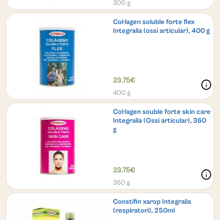
300 g
Col·lagen soluble forte flex
Integralia (ossi articular), 400 g
23.75€
info
400 g
Col·lagen souble forte skin care
Integralia (Ossi articular), 360
g
23.75€
info
360 g
Constifin xarop Integralia
(respiratori), 250ml