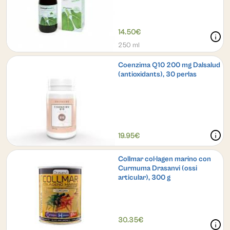
14.50€
info
250 ml
Coenzima Q10 200 mg Dalsalud
(antioxidants), 30 perlas
info
19.95€
Collmar col·lagen marino con
Curmuma Drasanvi (ossi
articular), 300 g
30.35€
info