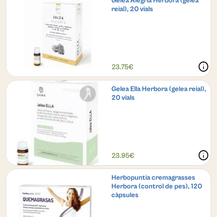
Gelea Alegria Herbora (gelea
reial), 20 vials
info
23.75€
Gelea Ella Herbora (gelea reial),
20 vials
info
23.95€
Herbopuntia cremagrasses
Herbora (control de pes), 120
càpsules