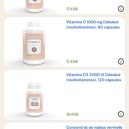
info
17.45€
Vitamina C 1000 mg Dalsalud
(multivitamines), 90 càpsules
info
17.45€
Vitamina D3 2000 UI Dalsalud
(multivitamines), 120 càpsules
info
19.45€
Concentrat de nabius vermells