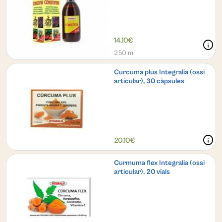
14.10€
info
250 ml
Curcuma plus Integralia (ossi
articular), 30 càpsules
info
20.10€
Curmuma flex Integralia (ossi
articular), 20 vials