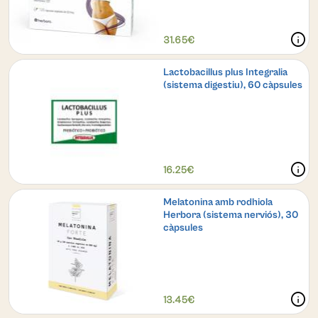
info
31.65€
Lactobacillus plus Integralia
(sistema digestiu), 60 càpsules
info
16.25€
Melatonina amb rodhiola
Herbora (sistema nerviós), 30
càpsules
info
13.45€