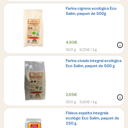
Farina cigrons ecològica Eco
Salim, paquet de 500g
4.60€
info
500 g
9.20
€ / kg
Farina civada integral ecològica
Eco Salim, paquet de 500 g
2.65€
info
500 g
5.30
€ / kg
Fideus espelta integrals
ecològic Eco Salim, paquet de
250 g