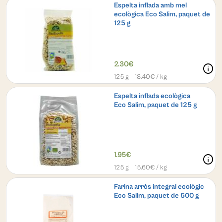
Espelta inflada amb mel
ecològica Eco Salim, paquet de
125 g
2.30€
info
125 g
18.40
€ / kg
Espelta inflada ecològica
Eco Salim, paquet de 125 g
1.95€
info
125 g
15.60
€ / kg
Farina arròs integral ecològic
Eco Salim, paquet de 500 g