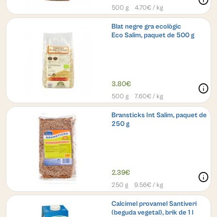
500 g
4.70
€ / kg
Blat negre gra ecològic
Eco Salim, paquet de 500 g
3.80€
info
500 g
7.60
€ / kg
Bransticks Int Salim, paquet de
250 g
2.39€
info
250 g
9.56
€ / kg
Calcimel provamel Santiveri
(beguda vegetal), brik de 1 l