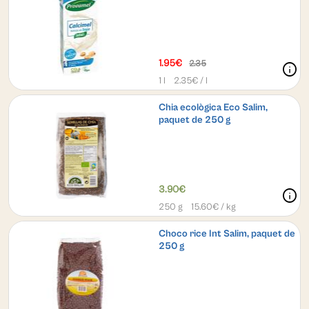
1.95€
2.35
info
1 l
2.35
€ / l
Chia ecològica Eco Salim,
paquet de 250 g
3.90€
info
250 g
15.60
€ / kg
Choco rice Int Salim, paquet de
250 g