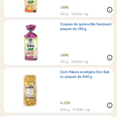
1.99€
info
130 g
15.30
€ / kg
Coques de quinoa Bio Santiveri,
paquet de 130 g
1.99€
info
130 g
15.30
€ / kg
Corn flakes ecològics Eco Sali
m, paquet de 400 g
4.25€
info
400 g
10.63
€ / kg