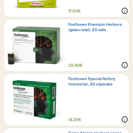
info
17.50€
Fosfomen Premium Herbora
(gelea reial), 20 vials
info
23.90€
Fosfomen Special Reforç
(memoria), 30 càpsules
info
14.20€