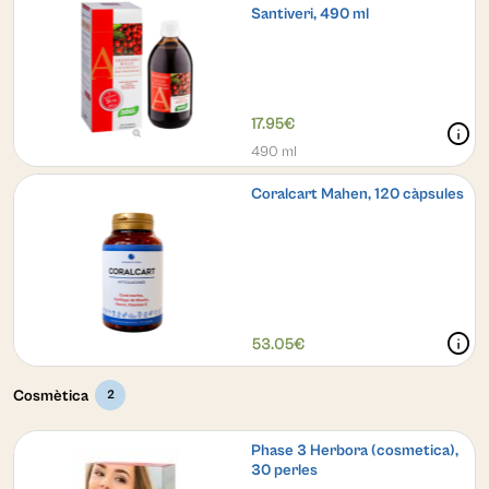
Santiveri, 490 ml
17.95€
info
490 ml
Coralcart Mahen, 120 càpsules
info
53.05€
Cosmètica
2
Phase 3 Herbora (cosmetica),
30 perles