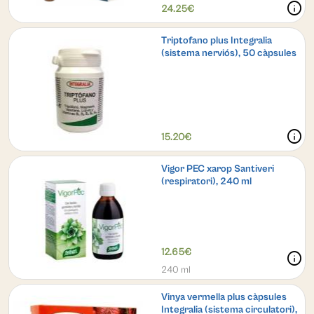
info
24.25€
Triptofano plus Integralia
(sistema nerviós), 50 càpsules
info
15.20€
Vigor PEC xarop Santiveri
(respiratori), 240 ml
12.65€
info
240 ml
Vinya vermella plus càpsules
Integralia (sistema circulatori),