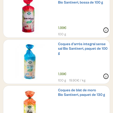
Bio Santiveri, bossa de 100 g
1.99€
info
100 g
Coques d'arròs integral sense
sal Bio Santiveri, paquet de 100
g
1.99€
info
100 g
19.90
€ / kg
Coques de blat de moro
Bio Santiveri, paquet de 130 g