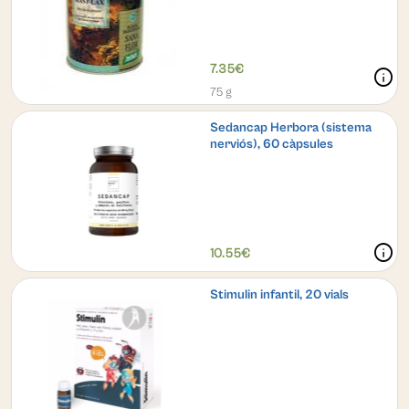
7.35€
info
75 g
Sedancap Herbora (sistema
nerviós), 60 càpsules
info
10.55€
Stimulin infantil, 20 vials