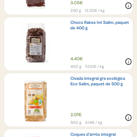
3.05€
info
250 g
12.20
€ / kg
Choco flakes Int Salim, paquet
de 400 g
4.40€
info
400 g
11.00
€ / kg
Civada integral gra ecològica
Eco Salim, paquet de 500 g
2.07€
info
500 g
4.14
€ / kg
Coques d'arròs integral