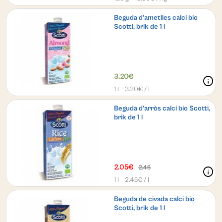
Beguda d'ametlles calci bio
Scotti, brik de 1 l
3.20€
info
1 l
3.20
€ / l
Beguda d'arròs calci bio Scotti,
brik de 1 l
2.05€
2.45
info
1 l
2.45
€ / l
Beguda de civada calci bio
Scotti, brik de 1 l