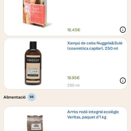
info
18.45€
Xampú de ceba Nuggela&Sulé
(cosmètica capilar), 250 ml
19.95€
info
250 ml
Alimentació
56
Arròs rodó integral ecològic
Veritas, paquet d'1 kg