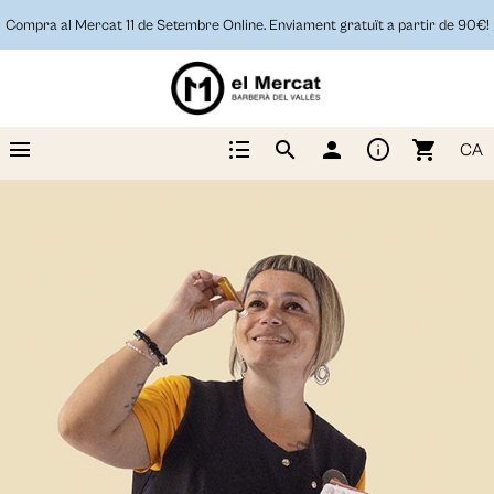
Compra al Mercat 11 de Setembre Online. Enviament gratuït a partir de 90€!
menu
format_list_bulleted
info
search
person
shopping_cart
CA