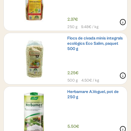
2.37€
info
250 g
9.48
€ / kg
Flocs de civada minis integrals
ecològics Eco Salim, paquet
500 g
2.25€
info
500 g
4.50
€ / kg
Herbamare A.Voguel, pot de
250 g
5.50€
info