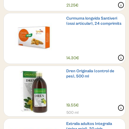
info
21.25€
Curmuma longvida Santiveri
(ossi articular), 24 comprimits
info
14.30€
Dren Originalia (control de
pes), 500 ml
19.55€
info
500 ml
Extralia adultos Integralia
(gelea reial), 20 vials