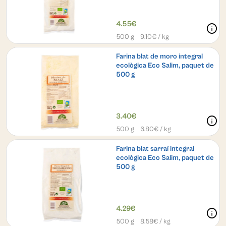
4.55€
info
500 g
9.10
€ / kg
Farina blat de moro integral
ecològica Eco Salim, paquet de
500 g
3.40€
info
500 g
6.80
€ / kg
Farina blat sarraí integral
ecològica Eco Salim, paquet de
500 g
4.29€
info
500 g
8.58
€ / kg