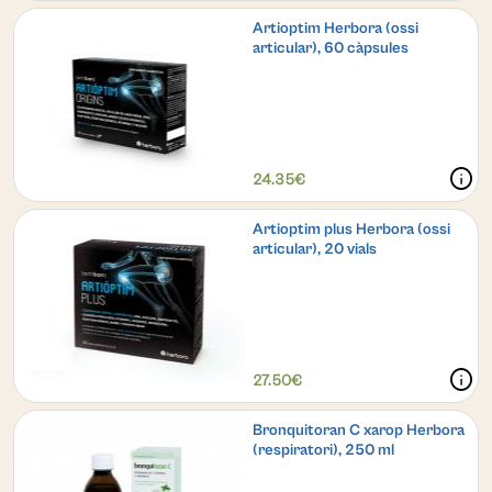
Artioptim Herbora (ossi
articular), 60 càpsules
info
24.35€
Artioptim plus Herbora (ossi
articular), 20 vials
info
27.50€
Bronquitoran C xarop Herbora
(respiratori), 250 ml