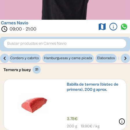
Carnes Navio
info
map
schedule
09:00 - 21:00
chevron_left
chevron_
uey
Cordero y cabrito
Hamburguesas y carne picada
Elaborados
Carne
Ternera y buey
21
Babilla de ternera (bistec de
primera), 200 g aprox.
3.78€
info
200 g
19.90
€ / kg