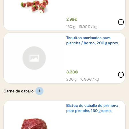
2.98€
info
150 g
19.90
€ / kg
Taquitos marinados para
plancha / horno, 200 g aprox.
3.38€
info
200 g
16.90
€ / kg
Carne de caballo
6
Bistec de caballo de primera
para plancha, 150 g aprox.