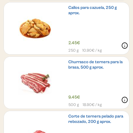
Callos para cazuela, 250 g
aprox.
2.45€
info
250 g
10.90
€ / kg
Churrasco de ternera para la
brasa, 500 g aprox.
9.45€
info
500 g
18.90
€ / kg
Corte de ternera pelado para
rebozado, 200 g aprox.