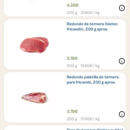
4.38€
info
200 g
21.90
€ / kg
Redondo de ternera (bistec
fricandó), 200 g aprox.
3.78€
info
200 g
19.90
€ / kg
Redondo paletilla de ternera
para fricandó, 200 g aprox.
3.78€
info
200 g
21.90
€ / kg