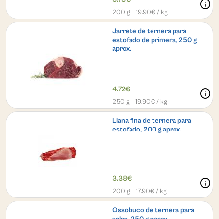
info
200 g
19.90
€ / kg
Jarrete de ternera para
estofado de primera, 250 g
aprox.
4.72€
info
250 g
19.90
€ / kg
Llana fina de ternera para
estofado, 200 g aprox.
3.38€
info
200 g
17.90
€ / kg
Ossobuco de ternera para
salsa, 250 g aprox.