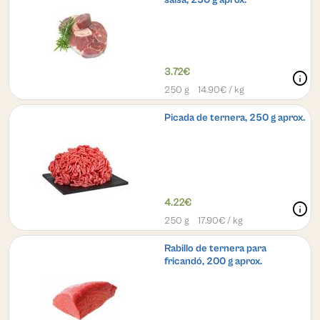
3.72€
info
250 g
14.90
€ / kg
Picada de ternera, 250 g aprox.
4.22€
info
250 g
17.90
€ / kg
Rabillo de ternera para
fricandó, 200 g aprox.