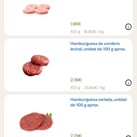
1.98€
info
100 g
19.80
€ / kg
Hamburguesa de cordero
lechal, unidad de 100 g aprox.
2.59€
info
100 g
25.90
€ / kg
Hamburguesa variada, unidad
de 100 g aprox.
2.29€