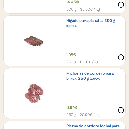
14.45€
info
500 g
32.90
€ / kg
Hígado para plancha, 250 g
aprox.
1.98€
info
250 g
13.90
€ / kg
Michanas de cordero para
brasa, 250 g aprox.
6.97€
info
250 g
28.90
€ / kg
Pierna de cordero lechal para