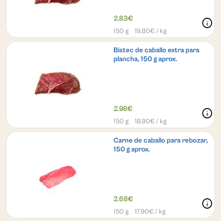
2.83€
info
150 g
19.80
€ / kg
Bistec de caballo extra para
plancha, 150 g aprox.
2.98€
info
150 g
18.90
€ / kg
Carne de caballo para rebozar,
150 g aprox.
2.68€
info
150 g
17.90
€ / kg