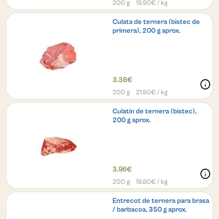
200 g
19.90
€ / kg
Culata de ternera (bistec de
primera), 200 g aprox.
3.38€
info
200 g
21.90
€ / kg
Culatín de ternera (bistec),
200 g aprox.
3.96€
info
200 g
19.80
€ / kg
Entrecot de ternera para brasa
/ barbacoa, 350 g aprox.