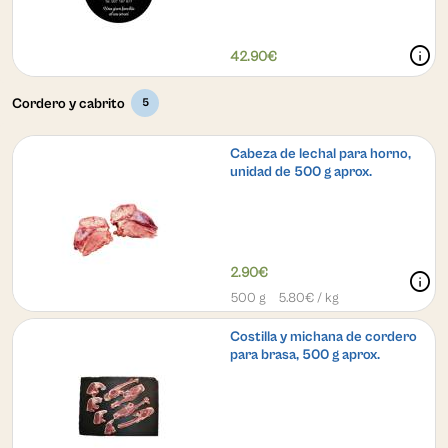
info
42.90€
Cordero y cabrito
5
Cabeza de lechal para horno,
unidad de 500 g aprox.
2.90€
info
500 g
5.80
€ / kg
Costilla y michana de cordero
para brasa, 500 g aprox.