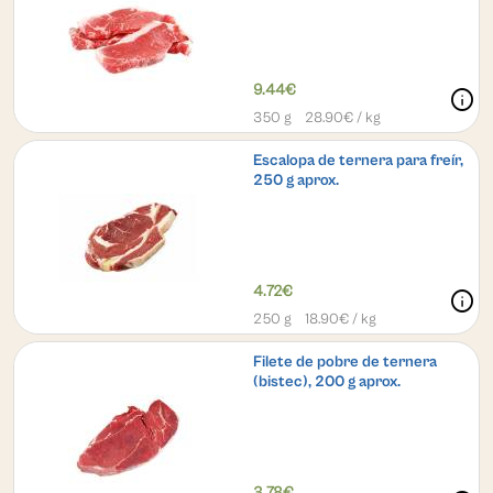
9.44€
info
350 g
28.90
€ / kg
Escalopa de ternera para freír,
250 g aprox.
4.72€
info
250 g
18.90
€ / kg
Filete de pobre de ternera
(bistec), 200 g aprox.
3.78€