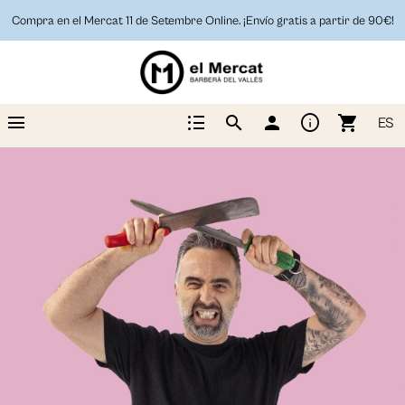
Compra en el Mercat 11 de Setembre Online. ¡Envío gratis a partir de 90€!
menu
format_list_bulleted
info
search
person
shopping_cart
ES