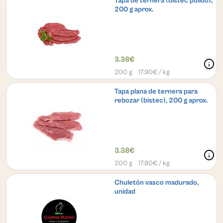
Tapa de ternera (bistec pulido),
200 g aprox.
3.38€
info
200 g
17.90
€ / kg
Tapa plana de ternera para
rebozar (bistec), 200 g aprox.
3.38€
info
200 g
17.90
€ / kg
Chuletón vasco madurado,
unidad