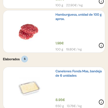
info
100 g
22.90
€ / kg
Hamburguesa, unidad de 100 g
aprox.
1.98€
info
100 g
19.80
€ / kg
Elaborados
5
Canelones Fonda Mas, bandeja
de 6 unidades
8.95€
info
650 g
13.76
€ / kg