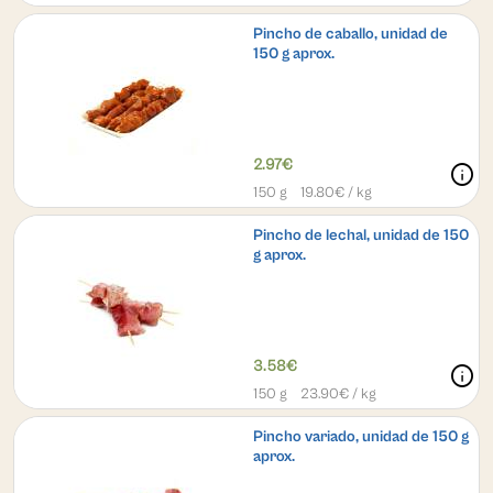
Pincho de caballo, unidad de
150 g aprox.
2.97€
info
150 g
19.80
€ / kg
Pincho de lechal, unidad de 150
g aprox.
3.58€
info
150 g
23.90
€ / kg
Pincho variado, unidad de 150 g
aprox.