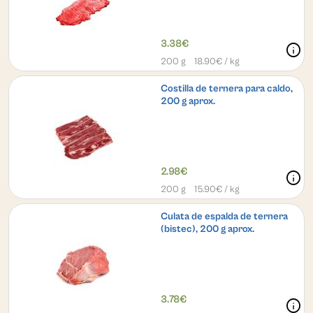
3.38€
info
200 g
18.90
€ / kg
Costilla de ternera para caldo,
200 g aprox.
2.98€
info
200 g
15.90
€ / kg
Culata de espalda de ternera
(bistec), 200 g aprox.
3.78€
info