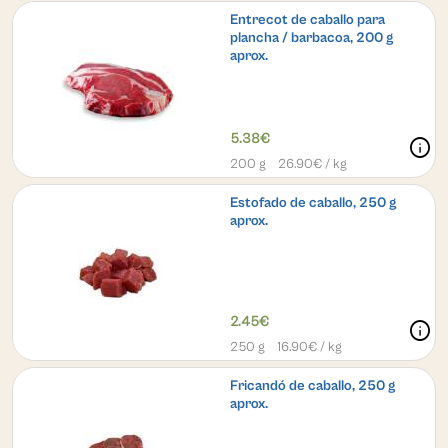
Entrecot de caballo para
plancha / barbacoa, 200 g
aprox.
5.38€
info
200 g
26.90
€ / kg
Estofado de caballo, 250 g
aprox.
2.45€
info
250 g
16.90
€ / kg
Fricandó de caballo, 250 g
aprox.