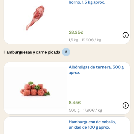
horno, 1,5 kg aprox.
28.35€
info
1,5 kg
19.90
€ / kg
Hamburguesas y carne picada
5
Albóndigas de ternera, 500 g
aprox.
8.45€
info
500 g
17.90
€ / kg
Hamburguesa de caballo,
unidad de 100 g aprox.