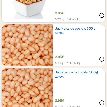
3.95€
info
500 g
7.90
€ / kg
Judía grande cocida, 500 g
aprox.
3.95€
info
500 g
7.90
€ / kg
Judía pequeña cocida, 500 g
aprox.
3.95€
info
500 g
7.90
€ / kg