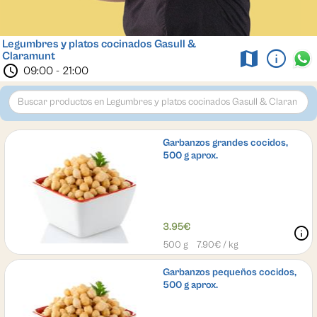
Legumbres y platos cocinados Gasull &
info
map
Claramunt
schedule
09:00 - 21:00
Garbanzos grandes cocidos,
500 g aprox.
3.95€
info
500 g
7.90
€ / kg
Garbanzos pequeños cocidos,
500 g aprox.