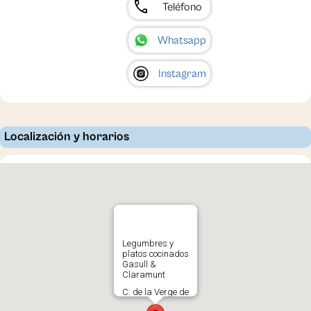
call
Teléfono
Whatsapp
Instagram
Localización y horarios
Legumbres y
platos cocinados
Gasull &
Claramunt
C. de la Verge de
l'Assumpció 32.