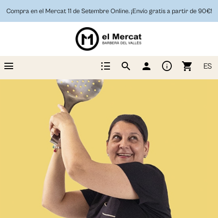
Compra en el Mercat 11 de Setembre Online. ¡Envío gratis a partir de 90€!
menu
format_list_bulleted
info
search
person
shopping_cart
ES