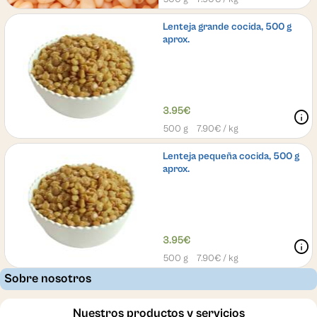
Lenteja grande cocida, 500 g
aprox.
3.95€
info
500 g
7.90
€ / kg
Lenteja pequeña cocida, 500 g
aprox.
3.95€
info
500 g
7.90
€ / kg
Sobre nosotros
Nuestros productos y servicios